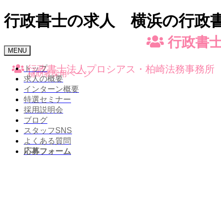
行政書士の求人 横浜の行政書
行政書士
Toggle
MENU
navigation
行政書士法人プロシアス・柏崎法務事務所
トップ
補助者採用ページ
求人の概要
インターン概要
特選セミナー
採用説明会
ブログ
スタッフSNS
よくある質問
応募フォーム